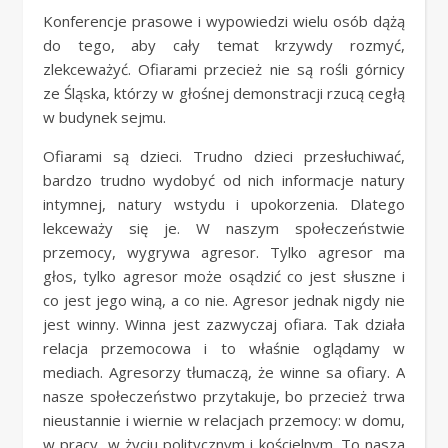
Konferencje prasowe i wypowiedzi wielu osób dążą
do tego, aby cały temat krzywdy rozmyć,
zlekceważyć. Ofiarami przecież nie są rośli górnicy
ze Śląska, którzy w głośnej demonstracji rzucą cegłą
w budynek sejmu.
Ofiarami są dzieci. Trudno dzieci przesłuchiwać,
bardzo trudno wydobyć od nich informacje natury
intymnej, natury wstydu i upokorzenia. Dlatego
lekceważy się je. W naszym społeczeństwie
przemocy, wygrywa agresor. Tylko agresor ma
głos, tylko agresor może osądzić co jest słuszne i
co jest jego winą, a co nie. Agresor jednak nigdy nie
jest winny. Winna jest zazwyczaj ofiara. Tak działa
relacja przemocowa i to właśnie oglądamy w
mediach. Agresorzy tłumaczą, że winne sa ofiary. A
nasze społeczeństwo przytakuje, bo przecież trwa
nieustannie i wiernie w relacjach przemocy: w domu,
w pracy, w życiu politycznym i kościelnym. To nasza