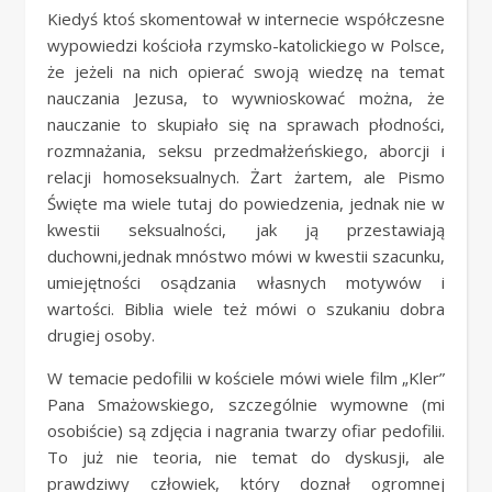
Kiedyś ktoś skomentował w internecie współczesne
wypowiedzi kościoła rzymsko-katolickiego w Polsce,
że jeżeli na nich opierać swoją wiedzę na temat
nauczania Jezusa, to wywnioskować można, że
nauczanie to skupiało się na sprawach płodności,
rozmnażania, seksu przedmałżeńskiego, aborcji i
relacji homoseksualnych. Żart żartem, ale Pismo
Święte ma wiele tutaj do powiedzenia, jednak nie w
kwestii seksualności, jak ją przestawiają
duchowni,jednak mnóstwo mówi w kwestii szacunku,
umiejętności osądzania własnych motywów i
wartości. Biblia wiele też mówi o szukaniu dobra
drugiej osoby.
W temacie pedofilii w kościele mówi wiele film „Kler”
Pana Smażowskiego, szczególnie wymowne (mi
osobiście) są zdjęcia i nagrania twarzy ofiar pedofilii.
To już nie teoria, nie temat do dyskusji, ale
prawdziwy człowiek, który doznał ogromnej