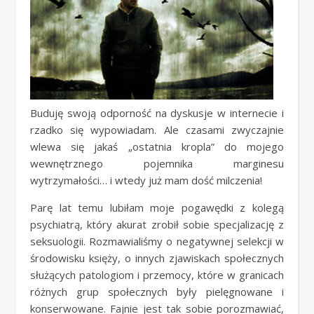
Buduję swoją odporność na dyskusje w internecie i
rzadko się wypowiadam. Ale czasami zwyczajnie
wlewa się jakaś „ostatnia kropla” do mojego
wewnętrznego pojemnika marginesu
wytrzymałości… i wtedy już mam dość milczenia!
Parę lat temu lubiłam moje pogawędki z kolegą
psychiatrą, który akurat zrobił sobie specjalizację z
seksuologii. Rozmawialiśmy o negatywnej selekcji w
środowisku księży, o innych zjawiskach społecznych
służących patologiom i przemocy, które w granicach
różnych grup społecznych były pielęgnowane i
konserwowane. Fajnie jest tak sobie porozmawiać,