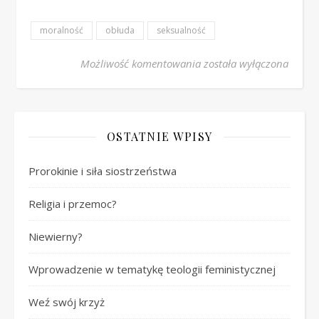
moralność
obłuda
seksualność
Zło nazywać złem
Możliwość komentowania
została wyłączona
OSTATNIE WPISY
Prorokinie i siła siostrzeństwa
Religia i przemoc?
Niewierny?
Wprowadzenie w tematykę teologii feministycznej
Weź swój krzyż