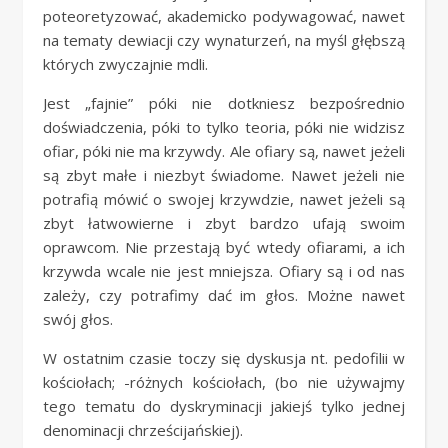
poteoretyzować, akademicko podywagować, nawet
na tematy dewiacji czy wynaturzeń, na myśl głębszą
których zwyczajnie mdli.
Jest „fajnie” póki nie dotkniesz bezpośrednio
doświadczenia, póki to tylko teoria, póki nie widzisz
ofiar, póki nie ma krzywdy. Ale ofiary są, nawet jeżeli
są zbyt małe i niezbyt świadome. Nawet jeżeli nie
potrafią mówić o swojej krzywdzie, nawet jeżeli są
zbyt łatwowierne i zbyt bardzo ufają swoim
oprawcom. Nie przestają być wtedy ofiarami, a ich
krzywda wcale nie jest mniejsza. Ofiary są i od nas
zależy, czy potrafimy dać im głos. Możne nawet
swój głos.
W ostatnim czasie toczy się dyskusja nt. pedofilii w
kościołach; -różnych kościołach, (bo nie używajmy
tego tematu do dyskryminacji jakiejś tylko jednej
denominacji chrześcijańskiej).