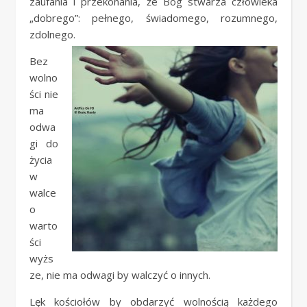
zaufania i przekonania, że Bóg stwarza człowieka
„dobrego”: pełnego, świadomego, rozumnego,
zdolnego.
Bez
wolno
ści nie
ma
odwa
gi do
życia
w
walce
o
warto
ści
wyżs
ze, nie ma odwagi by walczyć o innych.
Lęk kościołów by obdarzyć wolnością każdego