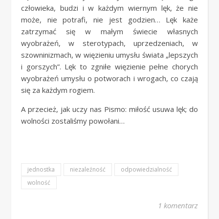
człowieka, budzi i w każdym wiernym lęk, że nie
może, nie potrafi, nie jest godzien… Lęk każe
zatrzymać się w małym świecie własnych
wyobrażeń, w sterotypach, uprzedzeniach, w
szowninizmach, w więzieniu umysłu świata „lepszych
i gorszych”. Lęk to zgniłe więzienie pełne chorych
wyobrażeń umysłu o potworach i wrogach, co czają
się za każdym rogiem.
A przecież, jak uczy nas Pismo: miłość usuwa lęk; do
wolności zostaliśmy powołani…
jednostka
niezaleźność
odpowiedzialność
wolność
1 komentarz