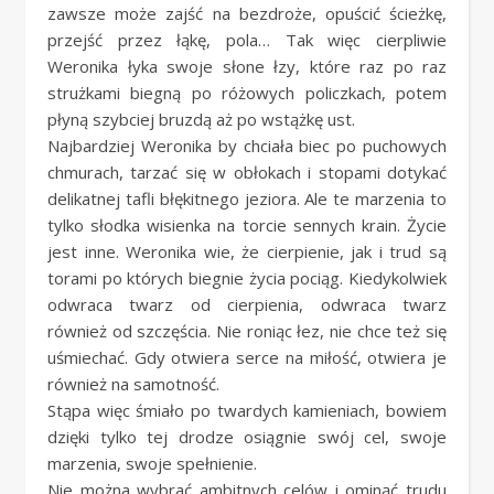
zawsze może zajść na bezdroże, opuścić ścieżkę,
przejść przez łąkę, pola… Tak więc cierpliwie
Weronika łyka swoje słone łzy, które raz po raz
strużkami biegną po różowych policzkach, potem
płyną szybciej bruzdą aż po wstążkę ust.
Najbardziej Weronika by chciała biec po puchowych
chmurach, tarzać się w obłokach i stopami dotykać
delikatnej tafli błękitnego jeziora. Ale te marzenia to
tylko słodka wisienka na torcie sennych krain. Życie
jest inne. Weronika wie, że cierpienie, jak i trud są
torami po których biegnie życia pociąg. Kiedykolwiek
odwraca twarz od cierpienia, odwraca twarz
również od szczęścia. Nie roniąc łez, nie chce też się
uśmiechać. Gdy otwiera serce na miłość, otwiera je
również na samotność.
Stąpa więc śmiało po twardych kamieniach, bowiem
dzięki tylko tej drodze osiągnie swój cel, swoje
marzenia, swoje spełnienie.
Nie można wybrać ambitnych celów i ominąć trudu