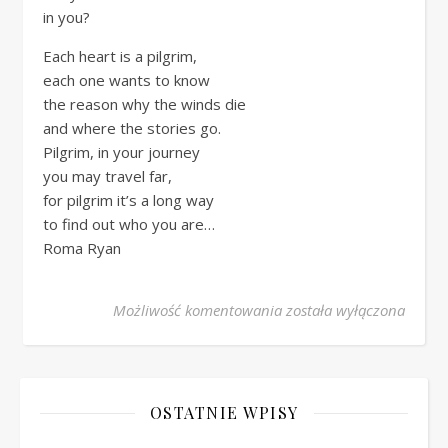
in you?
Each heart is a pilgrim,
each one wants to know
the reason why the winds die
and where the stories go.
Pilgrim, in your journey
you may travel far,
for pilgrim it’s a long way
to find out who you are…
Roma Ryan
ścieżka
Możliwość komentowania
została wyłączona
OSTATNIE WPISY