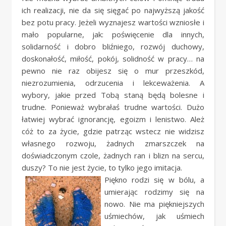
ich realizacji, nie da się sięgać po najwyższą jakość
bez potu pracy. Jeżeli wyznajesz wartości wzniosłe i
mało popularne, jak: poświęcenie dla innych,
solidarność i dobro bliźniego, rozwój duchowy,
doskonałość, miłość, pokój, solidność w pracy… na
pewno nie raz obijesz się o mur przeszkód,
niezrozumienia, odrzucenia i lekceważenia. A
wybory, jakie przed Tobą staną będą bolesne i
trudne. Ponieważ wybrałaś trudne wartości. Dużo
łatwiej wybrać ignorancję, egoizm i lenistwo. Ależ
cóż to za życie, gdzie patrząc wstecz nie widzisz
własnego rozwoju, żadnych zmarszczek na
doświadczonym czole, żadnych ran i blizn na sercu,
duszy? To nie jest życie, to tylko jego imitacja.
Piękno rodzi się w bólu, a
umierając rodzimy się na
nowo. Nie ma piękniejszych
uśmiechów, jak uśmiech