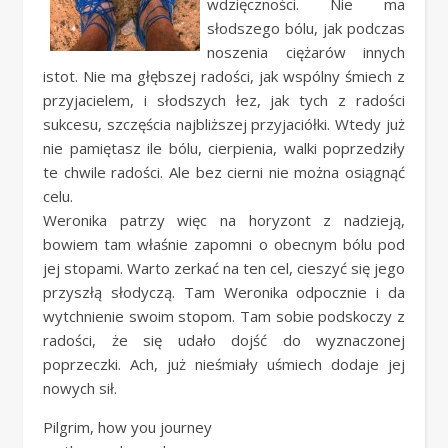
wdzięczności. Nie ma
słodszego bólu, jak podczas
noszenia ciężarów innych
istot. Nie ma głębszej radości, jak wspólny śmiech z
przyjacielem, i słodszych łez, jak tych z radości
sukcesu, szczęścia najbliższej przyjaciółki. Wtedy już
nie pamiętasz ile bólu, cierpienia, walki poprzedziły
te chwile radości. Ale bez cierni nie można osiągnąć
celu.
Weronika patrzy więc na horyzont z nadzieją,
bowiem tam właśnie zapomni o obecnym bólu pod
jej stopami. Warto zerkać na ten cel, cieszyć się jego
przyszłą słodyczą. Tam Weronika odpocznie i da
wytchnienie swoim stopom. Tam sobie podskoczy z
radości, że się udało dojść do wyznaczonej
poprzeczki. Ach, już nieśmiały uśmiech dodaje jej
nowych sił.
Pilgrim, how you journey