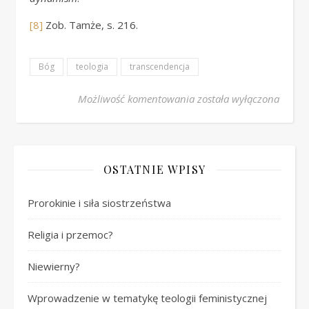
[8]
Zob. Tamże, s. 216.
Bóg
teologia
transcendencja
Bóg, którego (jeszcze) n
Możliwość komentowania
została wyłączona
OSTATNIE WPISY
Prorokinie i siła siostrzeństwa
Religia i przemoc?
Niewierny?
Wprowadzenie w tematykę teologii feministycznej