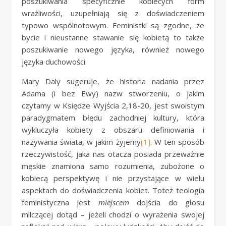
poszukiwania specyficznie kobiecych form
wrażliwości, uzupełniają się z doświadczeniem
typowo wspólnotowym. Feministki są zgodne, że
bycie i nieustanne stawanie się kobietą to także
poszukiwanie nowego języka, również nowego
języka duchowości.
Mary Daly sugeruje, że historia nadania przez
Adama (i bez Ewy) nazw stworzeniu, o jakim
czytamy w Księdze Wyjścia 2,18-20, jest swoistym
paradygmatem błędu zachodniej kultury, która
wykluczyła kobiety z obszaru definiowania i
nazywania świata, w jakim żyjemy
[1]
. W ten sposób
rzeczywistość, jaka nas otacza posiada przeważnie
męskie znamiona samo rozumienia, zubożone o
kobiecą perspektywę i nie przystające w wielu
aspektach do doświadczenia kobiet. Toteż teologia
feministyczna jest
miejscem
dojścia do głosu
milczącej dotąd – jeżeli chodzi o wyrażenia swojej