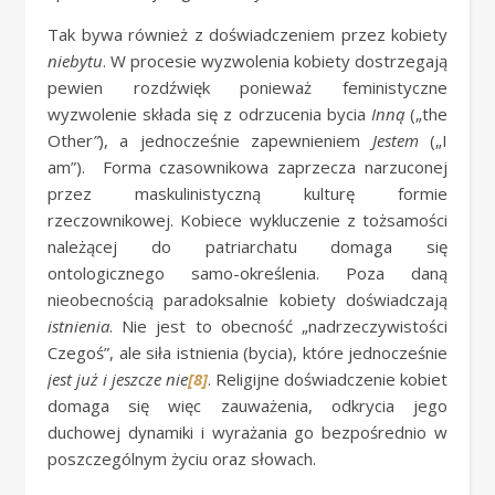
Tak bywa również z doświadczeniem przez kobiety
niebytu
. W procesie wyzwolenia kobiety dostrzegają
pewien rozdźwięk ponieważ feministyczne
wyzwolenie składa się z odrzucenia bycia
Inną
(„the
Other
”
), a jednocześnie zapewnieniem
Jestem
(„I
am”). Forma czasownikowa zaprzecza narzuconej
przez maskulinistyczną kulturę formie
rzeczownikowej. Kobiece wykluczenie z tożsamości
należącej do patriarchatu domaga się
ontologicznego samo-określenia. Poza daną
nieobecnością paradoksalnie kobiety doświadczają
istnienia
. Nie jest to obecność „nadrzeczywistości
Czegoś”, ale siła istnienia (bycia), które jednocześnie
jest już i jeszcze nie
[8]
. Religijne doświadczenie kobiet
domaga się więc zauważenia, odkrycia jego
duchowej dynamiki i wyrażania go bezpośrednio w
poszczególnym życiu oraz słowach.