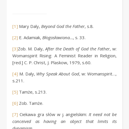
[1]
Mary Daly,
Beyond God the Father
, s.8.
[2]
E. Adamiak,
Błogosławiona…
, s. 33.
[3]
Zob. M. Daly,
After the Death of God the Father
, w:
Womanspirit Rising: A Feminist Reader in Religion,
[red.] C. P. Christ, J. Plaskow, 1979, s.60.
[4]
M. Daly,
Why Speak About God
, w: Womanspirit…,
s.211.
[5]
Tamże, s.213.
[6]
Zob. Tamże.
[7]
Ciekawa gra słów w j. angielskim:
It need not be
conceived as having an object that limits its
dynamism
.