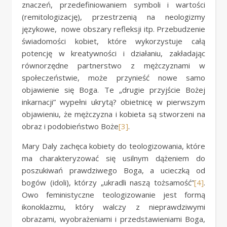
znaczeń, przedefiniowaniem symboli i wartości
(remitologizację), przestrzenią na neologizmy
językowe, nowe obszary refleksji itp. Przebudzenie
świadomości kobiet, które wykorzystuje całą
potencję w kreatywności i działaniu, zakładając
równorzędne partnerstwo z mężczyznami w
społeczeństwie, może przynieść nowe samo
objawienie się Boga. Te „drugie przyjście Bożej
inkarnacji” wypełni ukrytą? obietnicę w pierwszym
objawieniu, że mężczyzna i kobieta są stworzeni na
obraz i podobieństwo Boże
[3]
.
Mary Daly zachęca kobiety do teologizowania, które
ma charakteryzować się usilnym dążeniem do
poszukiwań prawdziwego Boga, a ucieczką od
bogów (idoli), którzy „ukradli naszą tożsamość”
[4]
.
Owo feministyczne teologizowanie jest formą
ikonoklazmu, który walczy z nieprawdziwymi
obrazami, wyobrażeniami i przedstawieniami Boga,