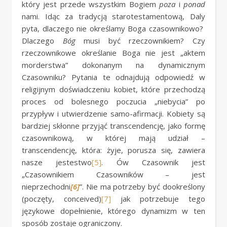
który jest przede wszystkim Bogiem
poza
i
ponad
nami. Idąc za tradycją starotestamentową, Daly
pyta, dlaczego nie określamy Boga czasownikowo?
Dlaczego
Bóg
musi być rzeczownikiem? Czy
rzeczownikowe określanie Boga nie jest „aktem
morderstwa” dokonanym na dynamicznym
Czasowniku? Pytania te odnajdują odpowiedź w
religijnym doświadczeniu kobiet, które przechodzą
proces od bolesnego poczucia „niebycia” po
przypływ i utwierdzenie samo-afirmacji. Kobiety są
bardziej skłonne przyjąć transcendencję, jako formę
czasownikową, w której mają udział –
transcendencję, która: żyje, porusza się, zawiera
nasze jestestwo
[5]
. Ów Czasownik jest
„Czasownikiem Czasowników – jest
nieprzechodni
[6]
”. Nie ma potrzeby być dookreślony
(poczęty, conceived)
[7]
jak potrzebuje tego
językowe dopełnienie, którego dynamizm w ten
sposób zostaje ograniczony.